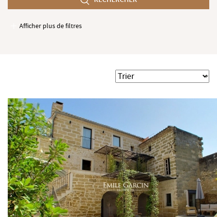
min
Afficher plus de filtres
Garages / Parking
Ascenseur
Accès PMR
Trier
Piscine
Terrasse
Jardin