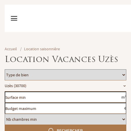
Accueil
/
Location saisonnière
Location Vacances Uzès
Type
de
Localisation
Uzès (30700)
bien
Surface
m²
min
Budget
€
maximum
Nb
chambres
RECHERCHER