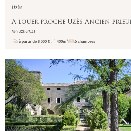
Uzès
A louer proche Uzès Ancien prieur
Réf : UZS-L-7113
à partir de 8 000 €
400m²
5 chambres
Prix
Superficie