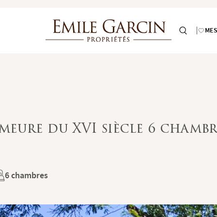
MES
eure du XVI siècle 6 chambre
6 chambres
TIONS LÉGALES