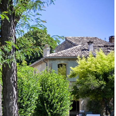
Besoin de plus
d'informations ?
Emile Garcin - Uzès et
Camargue
Hôtel du Baron de Castille - 2 place de
uniquées sur ce site, sont réservés.
l'Evêché
nt de mes données personnelles.
30700 - Uzès
 et privées sont interdites.
Séverine LEIBRANDT
ENVOYER UN
NOUS APPELER