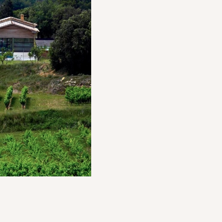
A/NV - Tour CBX - 1 Passerelle des Reflets - 92913 Paris La 
VA 20 %) du prix de vente à la charge du vendeur et 3,60 % 
culières).
MEDIMMOCONSO
:
- 1 Allée du Parc de Mesemena - Bât A -
:
https://recevabilite-mediations.medimmoconso.fr
- Site in
ce
com
- Siret : 483 630 372 00074
- 8 boulevard Mirabeau - 13210 Saint-Rémy de Provence - Te
e 3 000 €