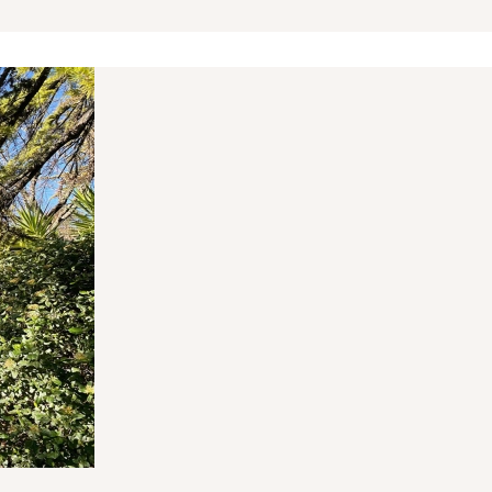
VA : FR 48 483 630 372
5-1315 du 21 octobre 2005 modifiant le décret n° 72-678 du 20
a carte professionnelle de Transactions sur immeubles et 
nels Immobiliers (S.N.P.I.).
A/NV - Tour CBX - 1 Passerelle des Reflets - 92913 Paris La 
VA 20 %) du prix de vente à la charge du vendeur et 3,60 % 
culières).
MEDIMMOCONSO
:
- 1 Allée du Parc de Mesemena - Bât A -
:
https://recevabilite-mediations.medimmoconso.fr
- Site in
ôte Varoise