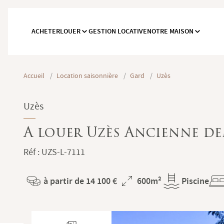
ACHETER
LOUER
GESTION LOCATIVE
NOTRE MAISON
Accueil
/
Location saisonnière
/
Gard
/
Uzès
Uzès
A louer Uzès Ancienne dem
Réf : UZS-L-7111
à partir de 14 100 €
600m²
Piscine
HONORAIRES ET MEN
Prénom
Prix
Superficie
*
Nom
Ce site est la propriété de :