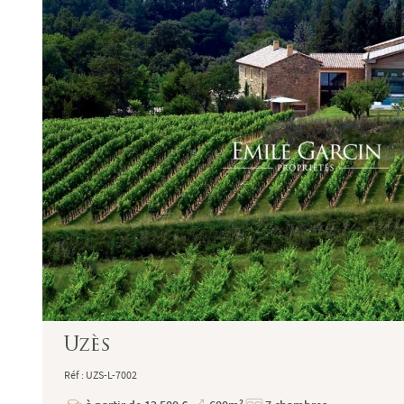
Garantie financière auprès de Q.B.E Europe S
Honoraires de négociation : 6 % TTC (5 % + T
charge de l'acquéreur (sauf conventions parti
Le médiateur compétent en cas de litige est 
direct au formulaire de réclamation en ligne 
Aix-en-Provence - Haute-Provence
1 rue du 4 septembre - 13100 Aix-en-Proven
Tel : +33 (0)4 42 54 52 27 -
aix@emilegarcin.
Succursale de
: SARL EMILE GARCIN PROVENCE 
provence@emilegarcin.com
Société à responsabilité limitée au capital d
Uzès
RCS Tarascon : 483 630 372
Réf : UZS-L-7002
Siret : 483 630 372 00033 - Code APE : 6831Z