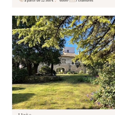
à partir de 12 500 €
600m²
7 chambres
Prix
Superficie
Numéro individuel d'assujettissement à la T
Réglementation :
Loi n° 70-9 du 2 janvier 1970 – Décret n° 200
SARL EMILE GARCIN PROVENCE, titulaire de l
235 délivrée par la C.C.I. du Pays d’Arles.
Adhérent au Syndicat National des Profession
Garantie financière auprès de Q.B.E Europe S
Honoraires de négociation : 6 % TTC (5 % + T
charge de l'acquéreur (sauf conventions parti
Le médiateur compétent en cas de litige est 
direct au formulaire de réclamation en ligne 
Saint-Tropez - Grimaud - Sainte-Maxime - C