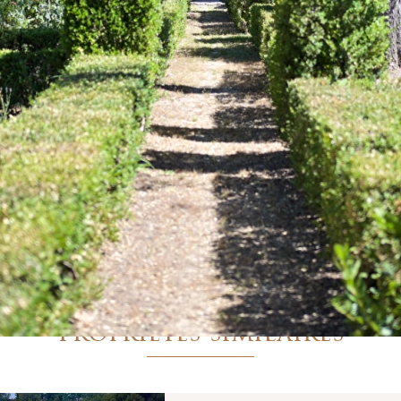
avourer une parenthèse d'exception sous le soleil du
propriété est discrètement réservé à un employé de
ntif tout au long du séjour.
e Provence
rcin.com
 Provence.
e 3 000 €
VA : FR 48 483 630 372
5-1315 du 21 octobre 2005 modifiant le décret n° 72-678 du 20
Propriétés similaires
a carte professionnelle de Transactions sur immeubles et 
nels Immobiliers (S.N.P.I.).