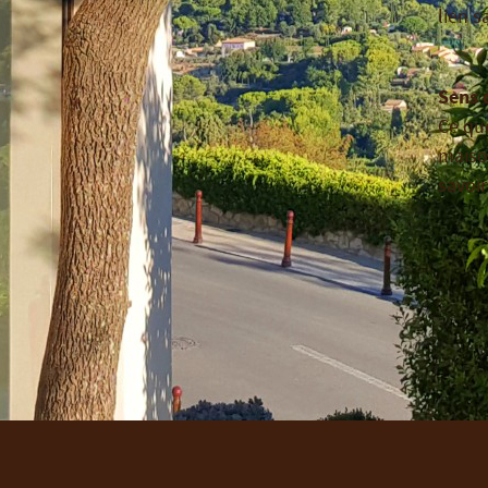
lien s
Sens d
Ce qu
maison
savoir