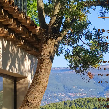
c
Bilin
Notre 
plusie
Conna
Conna
dynam
à nos 
Intell
Savoi