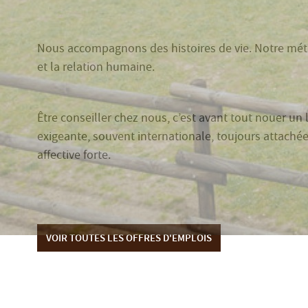
Nous accompagnons des histoires de vie. Notre métier
et la relation humaine.
Être conseiller chez nous, c’est avant tout nouer un 
exigeante, souvent internationale, toujours attaché
affective forte.
VOIR TOUTES LES OFFRES D'EMPLOIS