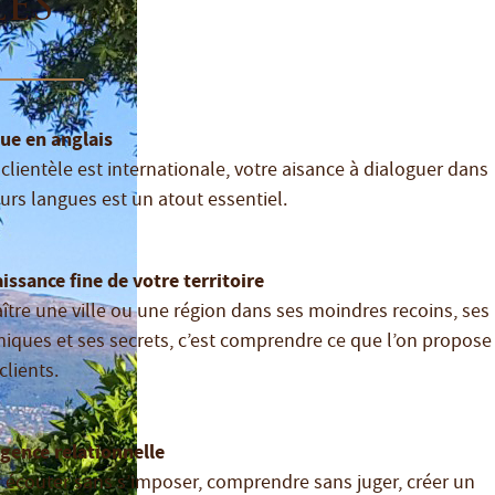
lés
gue en anglais
clientèle est internationale, votre aisance à dialoguer dans
urs langues est un atout essentiel.
issance fine de votre territoire
ître une ville ou une région dans ses moindres recoins, ses
iques et ses secrets, c’est comprendre ce que l’on propose
clients.
igence relationnelle
r écouter sans s’imposer, comprendre sans juger, créer un