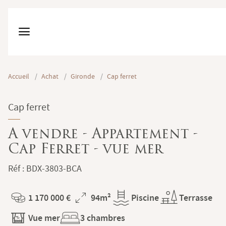
Accueil
/
Achat
/
Gironde
/
Cap ferret
Cap ferret
A vendre - Appartement -
Cap Ferret - vue mer
Réf : BDX-3803-BCA
1 170 000 €
94m²
Piscine
Terrasse
Prix
Superficie
Vue mer
3 chambres