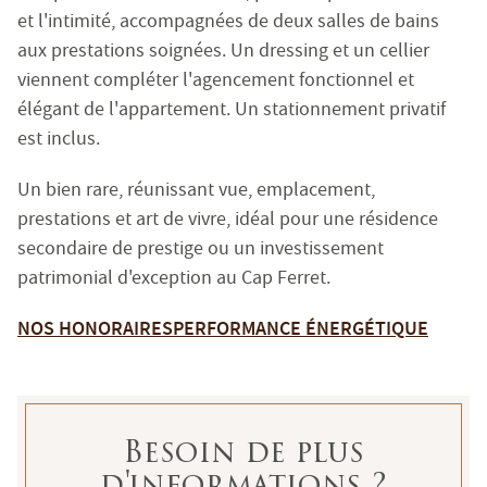
ENVOYER
8 boulevard Mirabeau - 13210 Saint-Rémy de Provence
et l'intimité, accompagnées de deux salles de bains
Tel : +33 (0)4 90 92 01 58 -
provence@emilegarcin.com
aux prestations soignées. Un dressing et un cellier
viennent compléter l'agencement fonctionnel et
SARL EMILE GARCIN PROVENCE
élégant de l'appartement. Un stationnement privatif
8 boulevard Mirabeau - 13210 Saint-Rémy de Provence.
est inclus.
Société à responsabilité limitée au capital de 3 000 €
RCS Tarascon : 483 630 372
Un bien rare, réunissant vue, emplacement,
Siret : 483 630 372 00033 - Code APE : 6831Z
prestations et art de vivre, idéal pour une résidence
Numéro individuel d'assujettissement à la TVA : FR 48 
secondaire de prestige ou un investissement
patrimonial d'exception au Cap Ferret.
Réglementation :
Loi n° 70-9 du 2 janvier 1970 – Décret n° 2005-1315 du 2
NOS HONORAIRES
PERFORMANCE ÉNERGÉTIQUE
SARL EMILE GARCIN PROVENCE, titulaire de la carte prof
Adhérent au Syndicat National des Professionnels Immobi
Garantie financière auprès de Q.B.E Europe SA/NV - Tour
Besoin de plus
Honoraires de négociation : 6 % TTC (5 % + TVA 20 %) du