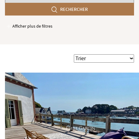
chambres
RECHERCHER
min
Afficher plus de filtres
Garages / Parking
Ascenseur
Accès PMR
Trier
Piscine
Terrasse
Jardin