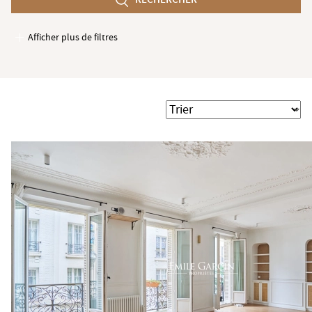
min
Afficher plus de filtres
Garages / Parking
Ascenseur
Accès PMR
Trier
Piscine
Terrasse
Jardin