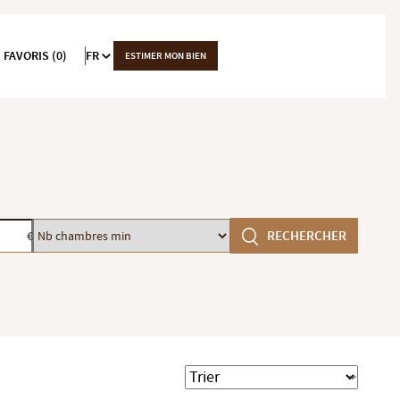
 FAVORIS (0)
FR
ESTIMER MON BIEN
Nb
RECHERCHER
€
chambres
min
Trier