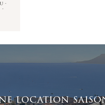
u -
 -
ne location saiso