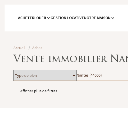
ACHETER
LOUER
GESTION LOCATIVE
NOTRE MAISON
Accueil
/
Achat
Vente immobilier Na
Type
Localisation
Nantes (44000)
de
bien
Afficher plus de filtres
Garages / Parking
Ascenseur
Accès PMR
Piscine