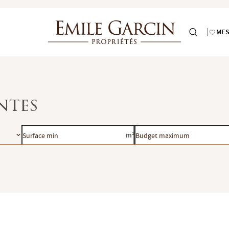
MES
ntes
Surface
Budget
m²
min
maximum