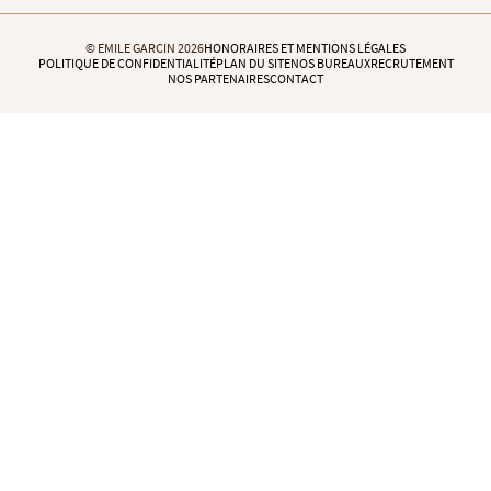
© EMILE GARCIN 2026
HONORAIRES ET MENTIONS LÉGALES
POLITIQUE DE CONFIDENTIALITÉ
PLAN DU SITE
NOS BUREAUX
RECRUTEMENT
NOS PARTENAIRES
CONTACT