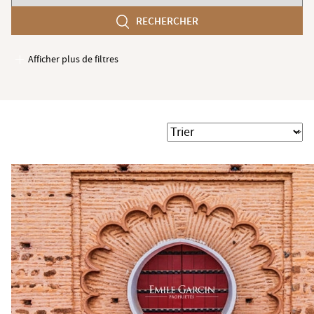
chambres
RECHERCHER
min
Afficher plus de filtres
Garages / Parking
Ascenseur
Accès PMR
Trier
Piscine
Terrasse
Jardin