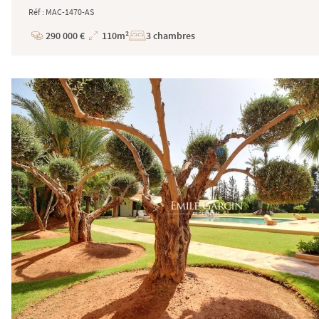
Réf : MAC-1470-AS
290 000 €
110m²
3 chambres
Prix
Superficie