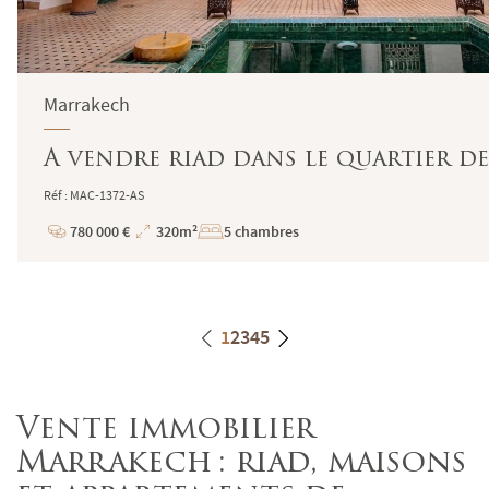
Marrakech
A vendre riad dans le quartier 
Réf : MAC-1372-AS
780 000 €
320m²
5 chambres
Prix
Superficie
1
2
3
4
5
Vente immobilier
Marrakech : riad, maisons