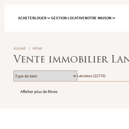
ACHETER
LOUER
GESTION LOCATIVE
NOTRE MAISON
Accueil
/
Achat
Vente immobilier La
Type
Localisation
Lancieux (22770)
de
bien
Afficher plus de filtres
Garages / Parking
Ascenseur
Accès PMR
Piscine