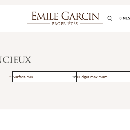
MES
ncieux
Surface
Budget
m²
min
maximum