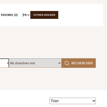
 FAVORIS (0)
FR
ESTIMER MON BIEN
Nb
RECHERCHER
€
chambres
min
Trier