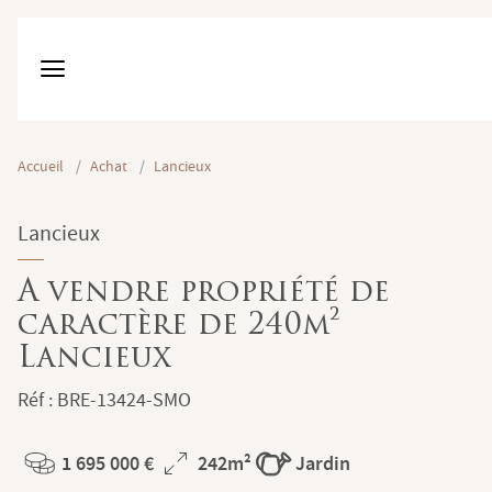
Accueil
/
Achat
/
Lancieux
Lancieux
A vendre propriété de
caractère de 240m²
Lancieux
Réf : BRE-13424-SMO
1 695 000 €
242m²
Jardin
Prix
Superficie