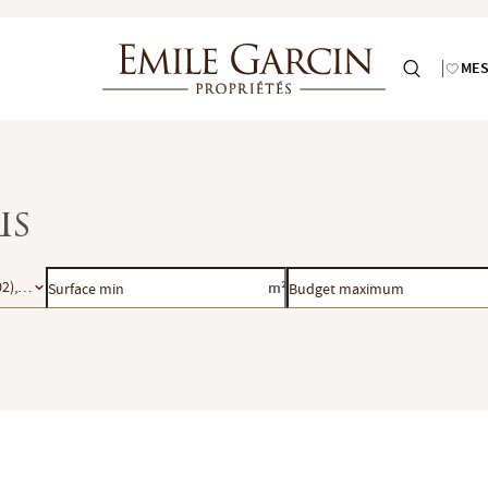
MES
is
Surface
Budget
2), Paris 3e (75003), Paris 4e (75004), Paris 5e (75005), Paris 6e (75006), Paris 
m²
min
maximum