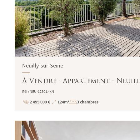
Neuilly-sur-Seine
À Vendre - Appartement - Neuilly
Réf : NEU-12801.-KN
2 495 000 €
124m²
3 chambres
Prix
Superficie