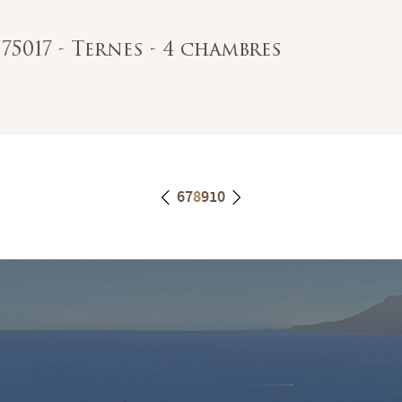
 75017 - Ternes - 4 chambres
6
7
8
9
10