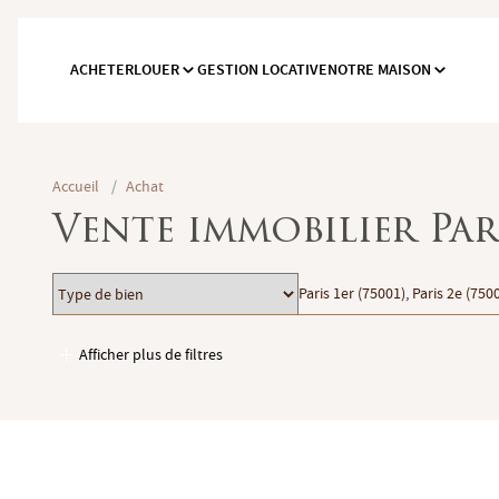
ACHETER
LOUER
GESTION LOCATIVE
NOTRE MAISON
Accueil
/
Achat
Vente immobilier Par
Type
Localisation
Paris 1er (75001), Paris 2e (7500
de
bien
Afficher plus de filtres
Garages / Parking
Ascenseur
Accès PMR
Piscine