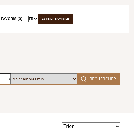
 FAVORIS (0)
FR
ESTIMER MON BIEN
Nb
7e (75007), Paris 8e (75008), Paris 16e (75116)
RECHERCHER
€
chambres
min
Trier