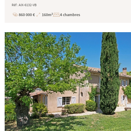
Réf : AIX-6132-VB
860 000 €
160m²
4 chambres
Prix
Superficie