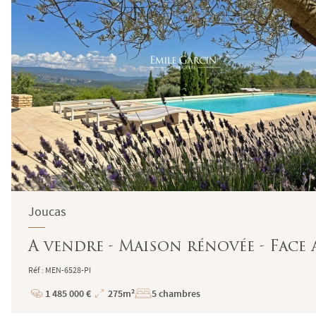
Joucas
A vendre - Maison rénovée - Face
Réf : MEN-6528-PI
1 485 000 €
275m²
5 chambres
Prix
Superficie