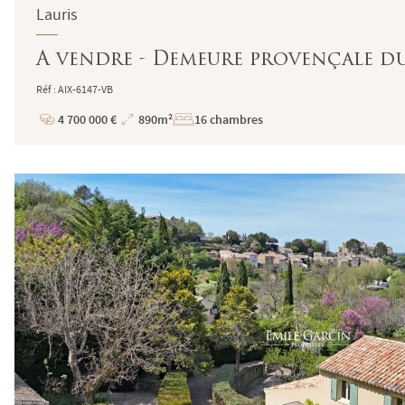
Lauris
A vendre - Demeure provençale du
Réf : AIX-6147-VB
4 700 000 €
890m²
16 chambres
Prix
Superficie