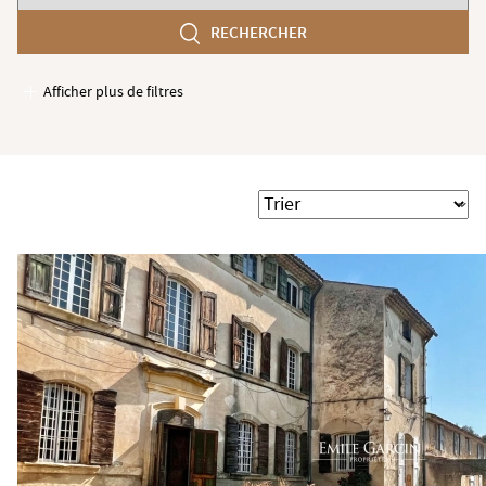
chambres
RECHERCHER
min
Afficher plus de filtres
Garages / Parking
Ascenseur
Accès PMR
Trier
Piscine
Terrasse
Jardin