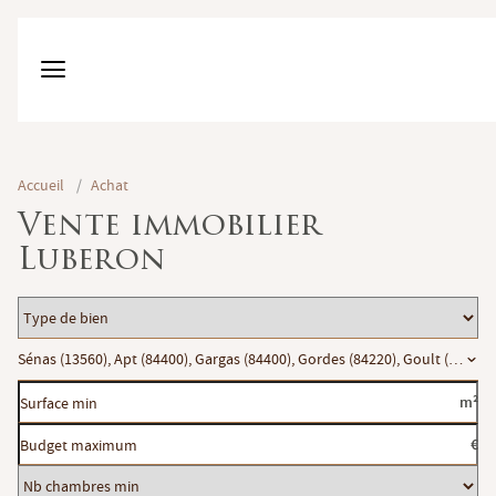
Accueil
/
Achat
Vente immobilier
Luberon
Type
de
Localisation
Sénas (13560), Apt (84400), Gargas (84400), Gordes (84220), Goult (84220),
bien
Surface
m²
min
Budget
€
maximum
Nb