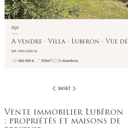
Apt
A vendre - Villa - Luberon - Vue d
Réf : MEN-6548-SV
966 000 €
350m²
5 chambres
Prix
Superficie
3
4
5
6
7
Vente immobilier Lubéron
: propriétés et maisons de