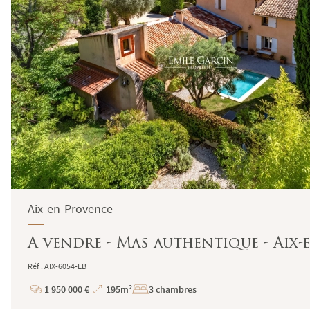
Aix-en-Provence
A vendre - Mas authentique - Aix
Réf : AIX-6054-EB
1 950 000 €
195m²
3 chambres
Prix
Superficie