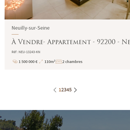
Neuilly-sur-Seine
À Vendre- Appartement - 92200 - Neu
Réf : NEU-13243-KN
1 500 000 €
110m²
2 chambres
Prix
Superficie
1
2
3
4
5