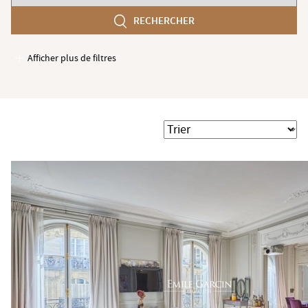
chambres
RECHERCHER
min
Afficher plus de filtres
Garages / Parking
Ascenseur
Accès PMR
Trier
Piscine
Terrasse
Jardin