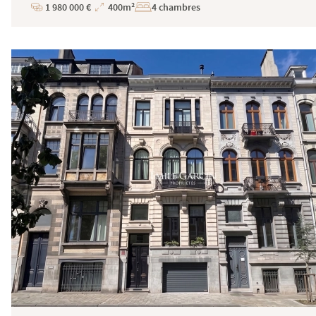
1 980 000 €
400m²
4 chambres
Prix
Superficie