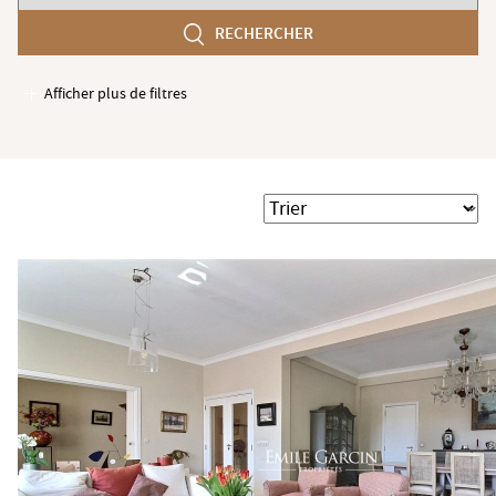
chambres
RECHERCHER
min
Afficher plus de filtres
Garages / Parking
Ascenseur
Accès PMR
Trier
Piscine
Terrasse
Jardin