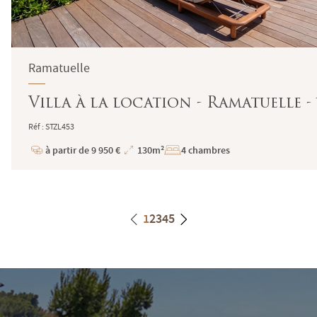
Ramatuelle
Villa à la location - Ramatuelle - 
Réf : STZL453
à partir de 9 950 €
130m²
4 chambres
Prix
Superficie
1
2
3
4
5