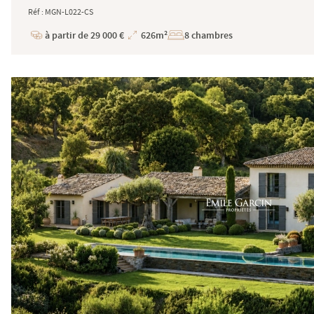
Réf : MGN-L022-CS
à partir de 29 000 €
626m²
8 chambres
Prix
Superficie