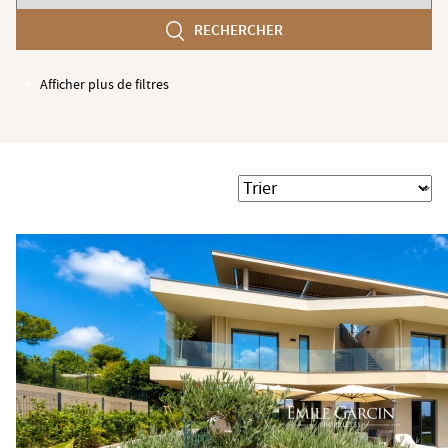
chambres
RECHERCHER
min
Afficher plus de filtres
Garages / Parking
Ascenseur
Accès PMR
Trier
Piscine
Terrasse
Jardin