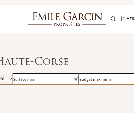
MES
Haute-Corse
Surface
Budget
220), Lama (20218), Porto-Vecchio (20137), Saint-Florent (20217), San-Martino-
m²
min
maximum