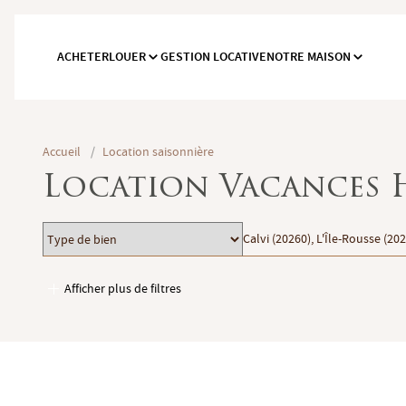
ACHETER
LOUER
GESTION LOCATIVE
NOTRE MAISON
Accueil
/
Location saisonnière
Location Vacances 
Type
Localisation
Calvi (20260), L'Île-Rousse (20
de
bien
Afficher plus de filtres
Garages / Parking
Ascenseur
Accès PMR
Piscine