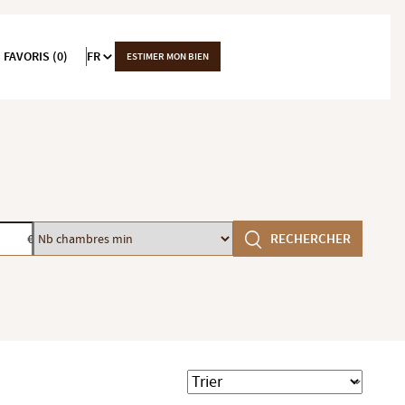
 FAVORIS (0)
FR
ESTIMER MON BIEN
Nb
di-Lota (20200), Taglio-Isolaccio (20230)
RECHERCHER
€
chambres
min
Trier