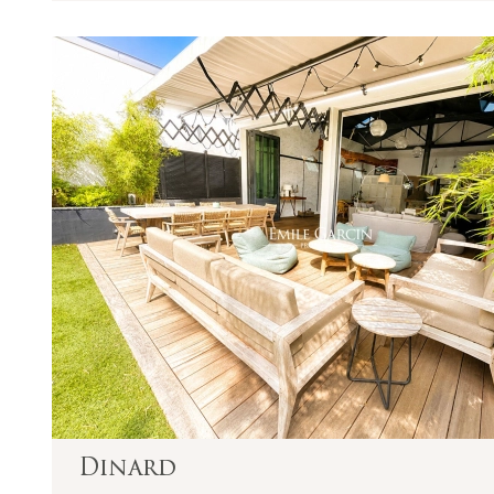
Numéro individuel d'assujettissement à la T
Réglementation :
Loi n° 70-9 du 2 janvier 1970 – Décret n° 200
SARL EMILE GARCIN PROVENCE, titulaire de l
235 délivrée par la C.C.I. du Pays d’Arles.
Adhérent au Syndicat National des Profession
Garantie financière auprès de Q.B.E Europe S
Honoraires de négociation : 6 % TTC (5 % + T
charge de l'acquéreur (sauf conventions parti
Le médiateur compétent en cas de litige est 
direct au formulaire de réclamation en ligne 
Dinard
Saint-Tropez - Grimaud - Sainte-Maxime - C