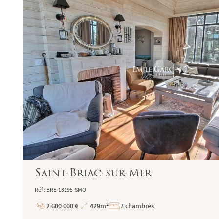
Garantie financière auprès de Q.B.E Europe S
Honoraires de négociation : 6 % TTC (5 % + T
charge de l'acquéreur (sauf conventions parti
Le médiateur compétent en cas de litige est 
direct au formulaire de réclamation en ligne 
Aix-en-Provence - Haute-Provence
1 rue du 4 septembre - 13100 Aix-en-Proven
Tel : +33 (0)4 42 54 52 27 -
aix@emilegarcin.
Succursale de
: SARL EMILE GARCIN PROVENCE 
provence@emilegarcin.com
Saint-Briac-sur-Mer
Société à responsabilité limitée au capital d
Réf : BRE-13195-SMO
RCS Tarascon : 483 630 372
2 600 000 €
429m²
7 chambres
Siret : 483 630 372 00033 - Code APE : 6831Z
Prix
Superficie