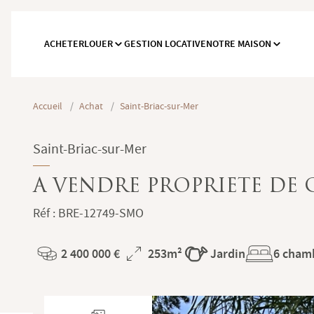
ACHETER
LOUER
GESTION LOCATIVE
NOTRE MAISON
Accueil
/
Achat
/
Saint-Briac-sur-Mer
Saint-Briac-sur-Mer
A VENDRE PROPRIETE DE 
Réf : BRE-12749-SMO
HONORAIRES ET MEN
2 400 000 €
253m²
Jardin
6 cham
Prénom
CLASSE ENERGIE
Prix
Superficie
*
Logement économe
F
Nom
Ce site est la propriété de :