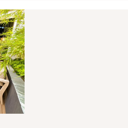
VA : FR 48 483 630 372
5-1315 du 21 octobre 2005 modifiant le décret n° 72-678 du 20
a carte professionnelle de Transactions sur immeubles et 
nels Immobiliers (S.N.P.I.).
A/NV - Tour CBX - 1 Passerelle des Reflets - 92913 Paris La 
VA 20 %) du prix de vente à la charge du vendeur et 3,60 % 
culières).
MEDIMMOCONSO
:
- 1 Allée du Parc de Mesemena - Bât A -
:
https://recevabilite-mediations.medimmoconso.fr
- Site in
ôte Varoise