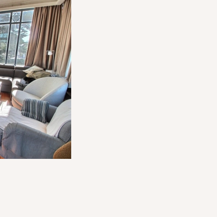
A/NV - Tour CBX - 1 Passerelle des Reflets - 92913 Paris La 
VA 20 %) du prix de vente à la charge du vendeur et 3,60 % 
culières).
MEDIMMOCONSO
:
- 1 Allée du Parc de Mesemena - Bât A -
:
https://recevabilite-mediations.medimmoconso.fr
- Site in
ce
com
- Siret : 483 630 372 00074
- 8 boulevard Mirabeau - 13210 Saint-Rémy de Provence - Te
e 3 000 €