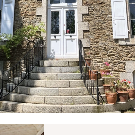
e Provence
rcin.com
 Provence.
e 3 000 €
VA : FR 48 483 630 372
Propriétés similaires
5-1315 du 21 octobre 2005 modifiant le décret n° 72-678 du 20
a carte professionnelle de Transactions sur immeubles et 
nels Immobiliers (S.N.P.I.).