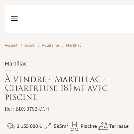
Accueil
/
Achat
/
Aquitaine
/
Martillac
Martillac
À vendre - Martillac -
Chartreuse 18ème avec
piscine
Réf : BDX-3792-DCH
2 155 000 €
595m²
Piscine
Terrasse
Prix
Superficie