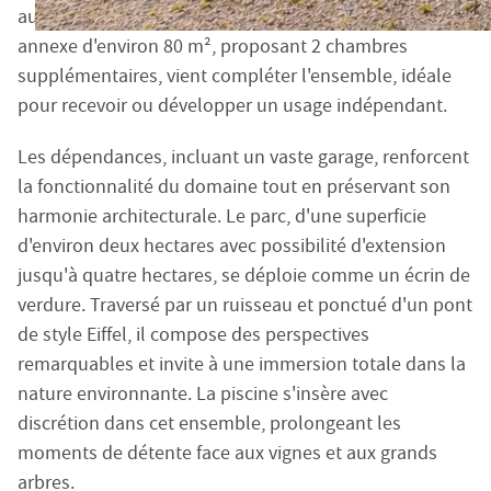
aux grandes propriétés de caractère. Une maison
Société à responsabilité limitée au capital de 3 000 €
annexe d'environ 80 m², proposant 2 chambres
RCS Tarascon : 483 630 372
supplémentaires, vient compléter l'ensemble, idéale
Siret : 483 630 372 00033 - Code APE : 6831Z
pour recevoir ou développer un usage indépendant.
Numéro individuel d'assujettissement à la TVA : FR 48 
Les dépendances, incluant un vaste garage, renforcent
Réglementation :
la fonctionnalité du domaine tout en préservant son
Loi n° 70-9 du 2 janvier 1970 – Décret n° 2005-1315 du 2
harmonie architecturale. Le parc, d'une superficie
SARL EMILE GARCIN PROVENCE, titulaire de la carte prof
d'environ deux hectares avec possibilité d'extension
Adhérent au Syndicat National des Professionnels Immobi
jusqu'à quatre hectares, se déploie comme un écrin de
Garantie financière auprès de Q.B.E Europe SA/NV - Tour
verdure. Traversé par un ruisseau et ponctué d'un pont
de style Eiffel, il compose des perspectives
Honoraires de négociation : 6 % TTC (5 % + TVA 20 %) du
remarquables et invite à une immersion totale dans la
MEDIMM
Le médiateur compétent en cas de litige est :
nature environnante. La piscine s'insère avec
https://recevabilite-mediations.medimmoconso.fr
- Sit
discrétion dans cet ensemble, prolongeant les
moments de détente face aux vignes et aux grands
arbres.