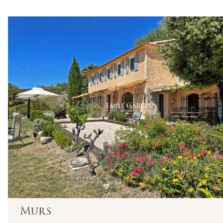
Succursale de
: SARL EMMANUEL GARCIN - 79 rue Kléber
Siret : 403 923 618 00017 - Code APE : 6831Z
Société à responsabilité limitée au capital de 61 000 €
Numéro individuel d'assujettissement à la TVA : FR 15 
Réglementation :
Loi n° 70-9 du 2 janvier 1970 – Décret n° 2005-1315 du 2
SARL EMMANUEL GARCIN, titulaire de la carte profession
Membre de la Fédération Nationale de l'Immobilier (FN
Garantie financière auprès de la Galian Assurances - 89 
Honoraires de négociation : 6 % TTC (5 % + TVA 20 %) du
ANM Con
Le médiateur compétent en cas de litige est :
Murs