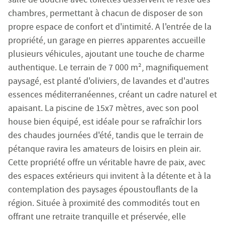
SARL EMILE GARCIN PROVENCE
chambres, permettant à chacun de disposer de son
8 boulevard Mirabeau - 13210 Saint-Rémy de Provence.
propre espace de confort et d'intimité. A l'entrée de la
Société à responsabilité limitée au capital de 3 000 €
propriété, un garage en pierres apparentes accueille
RCS Tarascon : 483 630 372
plusieurs véhicules, ajoutant une touche de charme
Siret : 483 630 372 00033 - Code APE : 6831Z
authentique. Le terrain de 7 000 m², magnifiquement
Numéro individuel d'assujettissement à la TVA : FR 48 
paysagé, est planté d'oliviers, de lavandes et d'autres
Réglementation :
essences méditerranéennes, créant un cadre naturel et
Loi n° 70-9 du 2 janvier 1970 – Décret n° 2005-1315 du 2
apaisant. La piscine de 15x7 mètres, avec son pool
SARL EMILE GARCIN PROVENCE, titulaire de la carte prof
house bien équipé, est idéale pour se rafraîchir lors
Adhérent au Syndicat National des Professionnels Immobi
des chaudes journées d'été, tandis que le terrain de
Garantie financière auprès de Q.B.E Europe SA/NV - Tour
pétanque ravira les amateurs de loisirs en plein air.
Cette propriété offre un véritable havre de paix, avec
Honoraires de négociation : 6 % TTC (5 % + TVA 20 %) du
des espaces extérieurs qui invitent à la détente et à la
contemplation des paysages époustouflants de la
MEDIMM
Le médiateur compétent en cas de litige est :
région. Située à proximité des commodités tout en
https://recevabilite-mediations.medimmoconso.fr
- Sit
offrant une retraite tranquille et préservée, elle