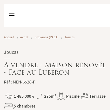
Accueil
/
Achat
/
Provence (PACA)
/
Joucas
Joucas
A vendre - Maison rénovée
- Face au Luberon
Réf : MEN-6528-PI
1 485 000 €
275m²
Piscine
Terrasse
Prix
Superficie
5 chambres