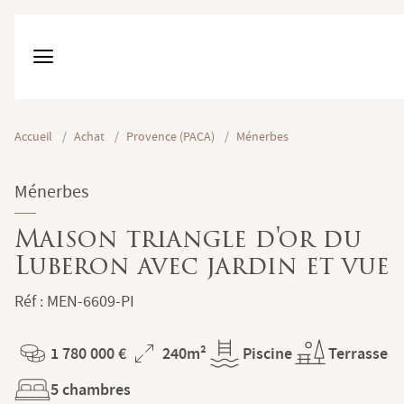
Accueil
/
Achat
/
Provence (PACA)
/
Ménerbes
Ménerbes
Maison triangle d'or du
Luberon avec jardin et vue
Réf : MEN-6609-PI
1 780 000 €
240m²
Piscine
Terrasse
Prix
Superficie
5 chambres