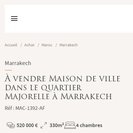
Accueil
/
Achat
/
Maroc
/
Marrakech
Marrakech
À vendre Maison de ville
dans le quartier
Majorelle à Marrakech
Réf : MAC-1392-AF
520 000 €
330m²
4 chambres
Prix
Superficie