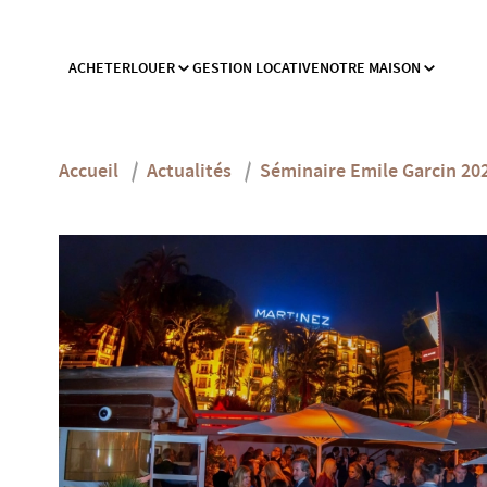
ACHETER
LOUER
GESTION LOCATIVE
NOTRE MAISON
Accueil
/
Actualités
/
Séminaire Emile Garcin 202