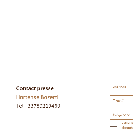
Contact presse
Hortense Bozetti
Tel +33789219460
J’ai pr
donnée