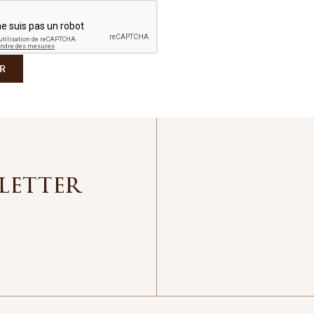
R
letter