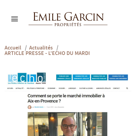
Accueil
/
Actualités
/
ACHETER
ARTICLE PRESSE - L'ECHO DU MARDI
LOUER
GESTION LOCATIVE
NOTRE MAISON
MES FAVORIS (0)
FR
ESTIMER MON BIEN