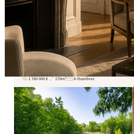
Gassin
Réf : STZ-2216-MR
1 780 000 €
170m²
4 chambres
Prix
Superficie