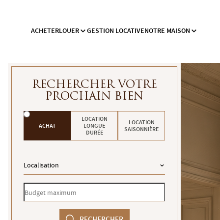
ACHETER
LOUER
GESTION LOCATIVE
NOTRE MAISON
RECHERCHER VOTRE
PROCHAIN BIEN
Je
LOCATION
LOCATION
ACHAT
LONGUE
souhaite
SAISONNIÈRE
DURÉE
Localisation
Localisation
Budget
maximum
RECHERCHER