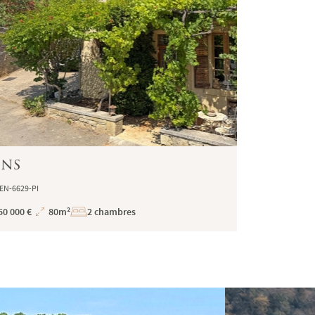
ens
MEN-6629-PI
50 000 €
80m²
2 chambres
Superficie