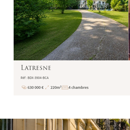
Latresne
Réf : BDX-3904-BCA
630 000 €
220m²
4 chambres
Prix
Superficie