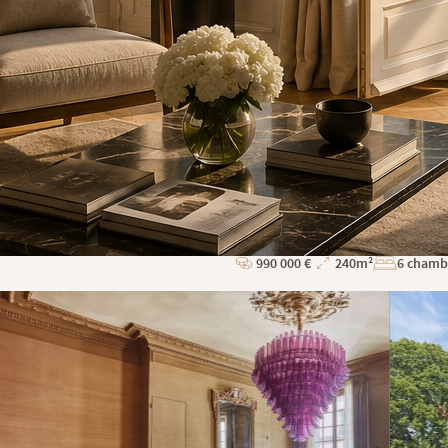
Urrugne
Réf : STJ-3739-MLT
990 000 €
240m²
6 chamb
Prix
Superficie