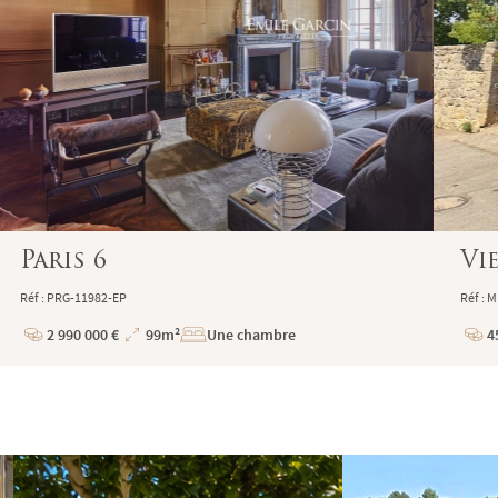
Paris 6
Vi
Réf : PRG-11982-EP
Réf : 
2 990 000 €
99m²
Une chambre
4
Prix
Superficie
Prix