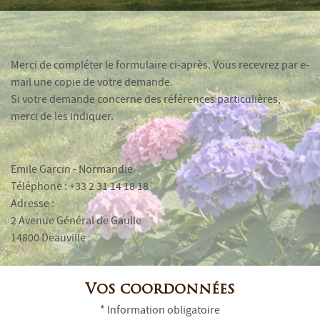
Merci de compléter le formulaire ci-après. Vous recevrez par e-
mail une copie de votre demande.
Si votre demande concerne des références particulières,
merci de les indiquer.
Emile Garcin - Normandie
Téléphone : +33 2 31 14 18 18
Adresse :
2 Avenue Général de Gaulle
14800 Deauville
Vos coordonnées
* Information obligatoire