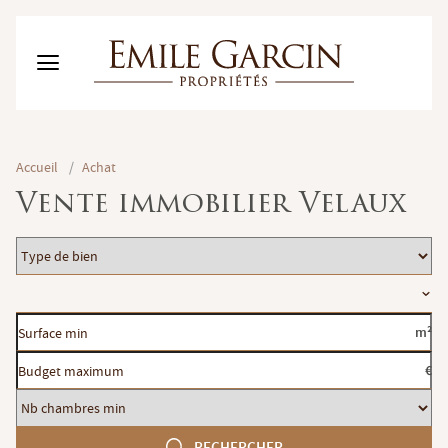
ACHETER
Accueil
/
Achat
LOUER
Vente immobilier Velaux
GESTION LOCATIVE
NOTRE MAISON
Type
MES FAVORIS (0)
FR
de
Localisation
bien
ESTIMER MON BIEN
Surface
m²
min
Budget
€
maximum
Nb
chambres
RECHERCHER