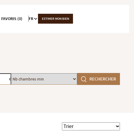
 FAVORIS (0)
FR
ESTIMER MON BIEN
Nb
RECHERCHER
€
chambres
min
Trier