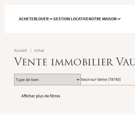
ACHETER
LOUER
GESTION LOCATIVE
NOTRE MAISON
Accueil
/
Achat
Vente immobilier Vau
Type
Localisation
Vaux-sur-Seine (78740)
de
bien
Afficher plus de filtres
Garages / Parking
Ascenseur
Accès PMR
Piscine