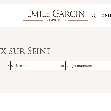
MES
x-sur-Seine
Surface
Budget
m²
min
maximum