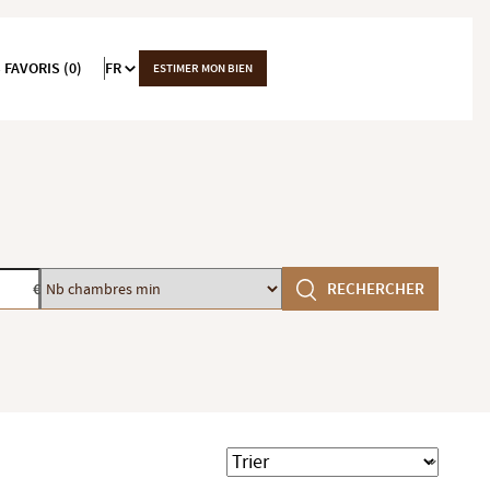
 FAVORIS (0)
FR
ESTIMER MON BIEN
Nb
RECHERCHER
€
chambres
min
Trier