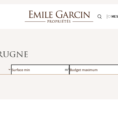
MES
rrugne
Surface
Budget
m²
min
maximum