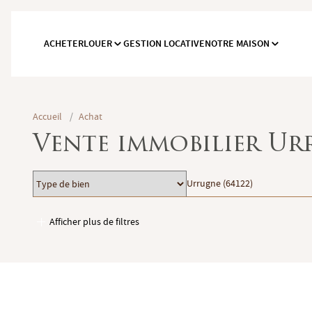
ACHETER
LOUER
GESTION LOCATIVE
NOTRE MAISON
Accueil
/
Achat
Vente immobilier U
Type
Localisation
Urrugne (64122)
de
bien
Afficher plus de filtres
Garages / Parking
Ascenseur
Accès PMR
Piscine