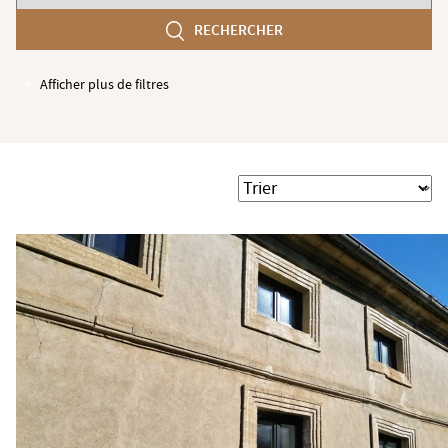
chambres
RECHERCHER
min
Afficher plus de filtres
Garages / Parking
Ascenseur
Accès PMR
Trier
Piscine
Terrasse
Jardin