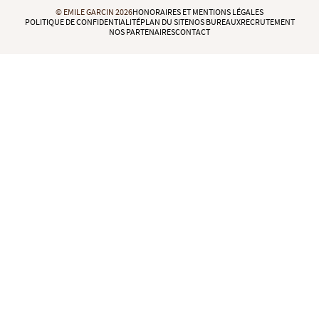
© EMILE GARCIN 2026
HONORAIRES ET MENTIONS LÉGALES
POLITIQUE DE CONFIDENTIALITÉ
PLAN DU SITE
NOS BUREAUX
RECRUTEMENT
NOS PARTENAIRES
CONTACT