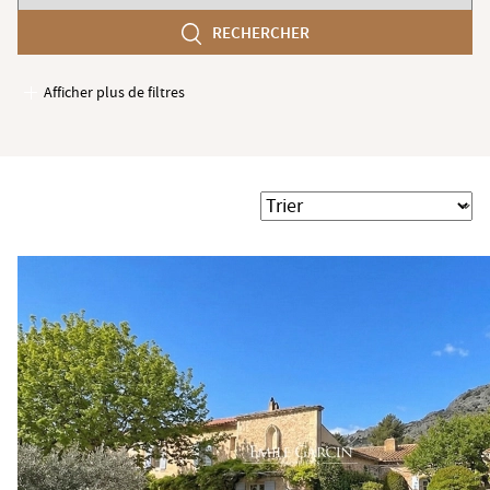
chambres
RECHERCHER
min
Afficher plus de filtres
Garages / Parking
Ascenseur
Accès PMR
Trier
Piscine
Terrasse
Jardin