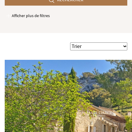
min
Afficher plus de filtres
Garages / Parking
Ascenseur
Accès PMR
Trier
Piscine
Terrasse
Jardin