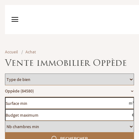
Accueil
/
Achat
Vente immobilier Oppède
Type
de
Localisation
Oppède (84580)
bien
Surface
m²
min
Budget
€
maximum
Nb
chambres
RECHERCHER