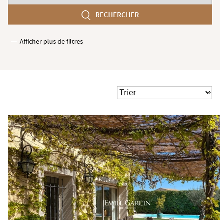
chambres
RECHERCHER
min
Afficher plus de filtres
Garages / Parking
Ascenseur
Accès PMR
Trier
Piscine
Terrasse
Jardin