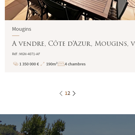
Mougins
A vendre, Côte d'Azur, Mougins, v
Réf : MGN-4071-AF
1 350 000 €
190m²
4 chambres
Prix
Superficie
1
2