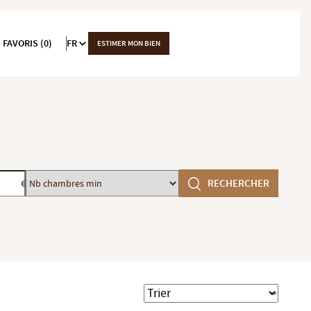
 FAVORIS (0)
FR
ESTIMER MON BIEN
Nb
RECHERCHER
€
chambres
min
Trier