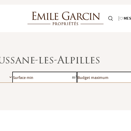
MES
ssane-les-Alpilles
Surface
Budget
m²
min
maximum