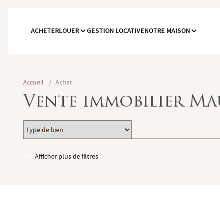
ACHETER
LOUER
GESTION LOCATIVE
NOTRE MAISON
Accueil
/
Achat
Vente immobilier Mau
Type
Localisation
de
bien
Afficher plus de filtres
Garages / Parking
Ascenseur
Accès PMR
Piscine