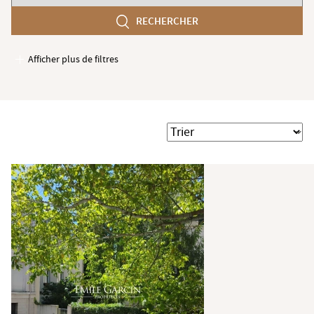
chambres
RECHERCHER
min
Afficher plus de filtres
Garages / Parking
Ascenseur
Accès PMR
Trier
Piscine
Terrasse
Jardin