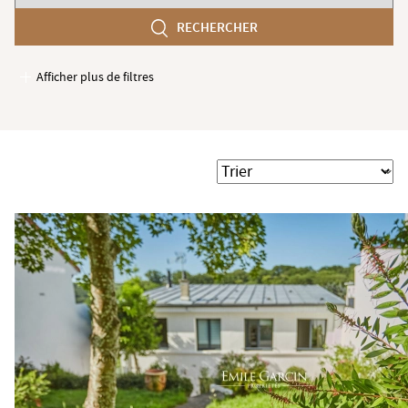
chambres
RECHERCHER
min
Afficher plus de filtres
Garages / Parking
Ascenseur
Accès PMR
Trier
Piscine
Terrasse
Jardin