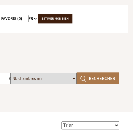
 FAVORIS (0)
FR
ESTIMER MON BIEN
Nb
RECHERCHER
€
chambres
min
Trier