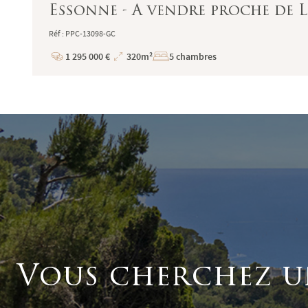
Essonne - A vendre proche de L
Réf : PPC-13098-GC
1 295 000 €
320m²
5 chambres
Prix
Superficie
Vous cherchez u