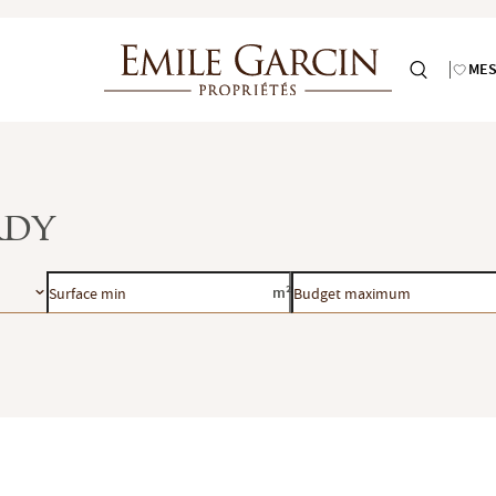
MES
rdy
Surface
Budget
m²
min
maximum