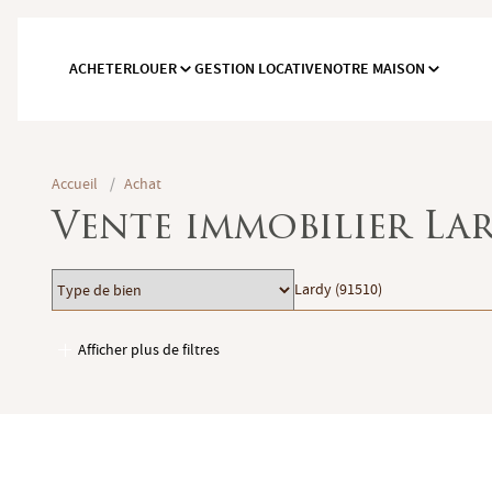
ACHETER
LOUER
GESTION LOCATIVE
NOTRE MAISON
Accueil
/
Achat
Vente immobilier La
Type
Localisation
Lardy (91510)
de
bien
Afficher plus de filtres
Garages / Parking
Ascenseur
Accès PMR
Piscine