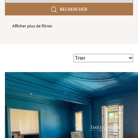
chambres
RECHERCHER
min
Afficher plus de filtres
Garages / Parking
Ascenseur
Accès PMR
Trier
Piscine
Terrasse
Jardin