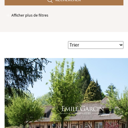
min
Afficher plus de filtres
Garages / Parking
Ascenseur
Accès PMR
Trier
Piscine
Terrasse
Jardin