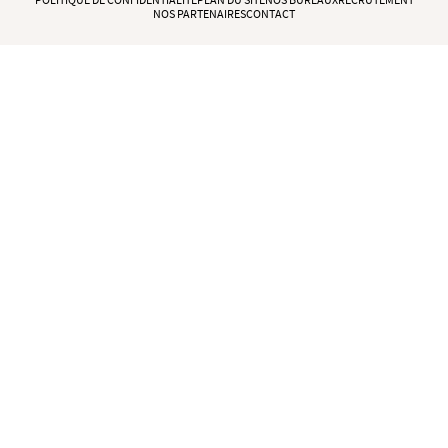
POLITIQUE DE CONFIDENTIALITÉ
PLAN DU SITE
NOS BUREAUX
RECRUTEMENT
NOS PARTENAIRES
CONTACT