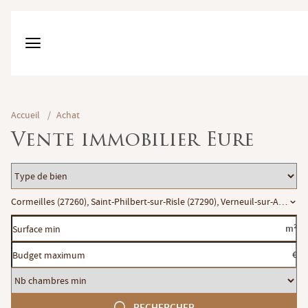
Accueil
/
Achat
Vente immobilier Eure
Type
de
Localisation
Cormeilles (27260), Saint-Philbert-sur-Risle (27290), Verneuil-sur-Avre (27
bien
Surface
m²
min
Budget
€
maximum
Nb
chambres
RECHERCHER