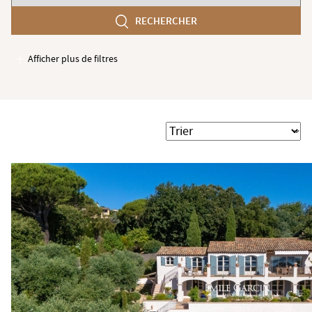
chambres
RECHERCHER
min
Afficher plus de filtres
Garages / Parking
Ascenseur
Accès PMR
Trier
Piscine
Terrasse
Jardin