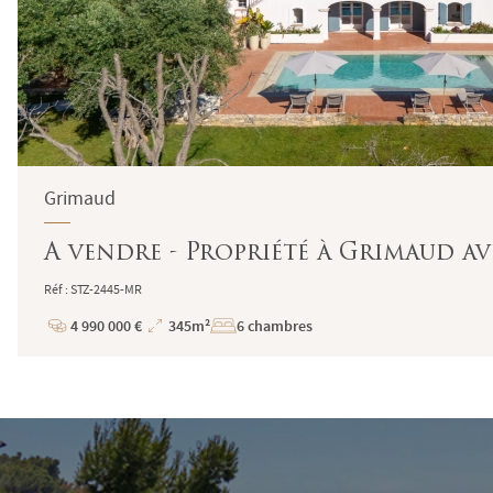
Grimaud
A vendre - Propriété à Grimaud av
Réf : STZ-2445-MR
4 990 000 €
345m²
6 chambres
Prix
Superficie