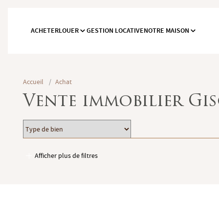
ACHETER
LOUER
GESTION LOCATIVE
NOTRE MAISON
Accueil
/
Achat
Vente immobilier Gi
Type
Localisation
de
bien
Afficher plus de filtres
Garages / Parking
Ascenseur
Accès PMR
Piscine