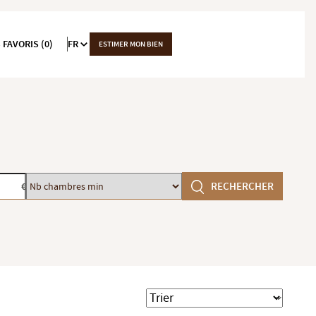
 FAVORIS (0)
FR
ESTIMER MON BIEN
Nb
RECHERCHER
€
chambres
min
Trier