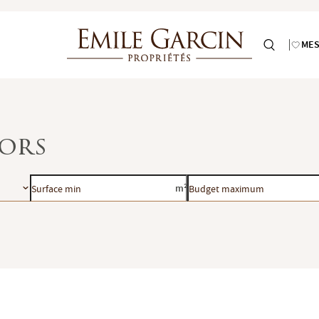
MES
sors
Surface
Budget
m²
min
maximum