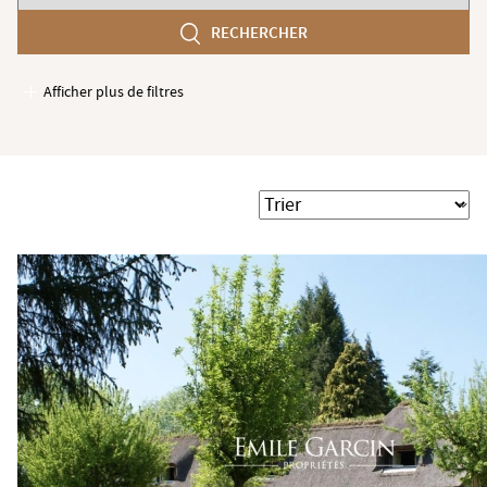
chambres
RECHERCHER
min
Afficher plus de filtres
Garages / Parking
Ascenseur
Accès PMR
Trier
Piscine
Terrasse
Jardin