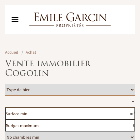
ACHETER
Accueil
/
Achat
LOUER
Vente immobilier
GESTION LOCATIVE
Cogolin
NOTRE MAISON
MES FAVORIS (0)
FR
Type
ESTIMER MON BIEN
de
Localisation
bien
Surface
m²
min
Budget
€
maximum
Nb