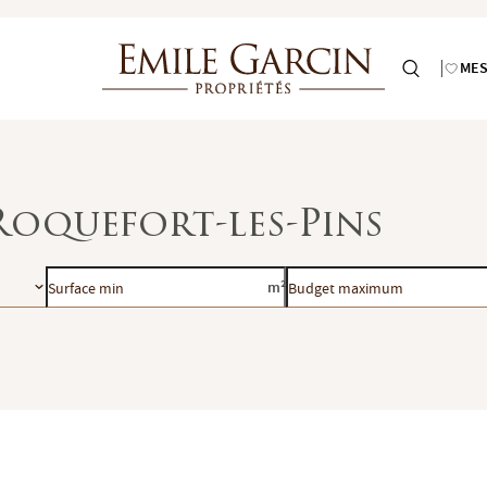
MES
oquefort-les-Pins
Surface
Budget
m²
min
maximum