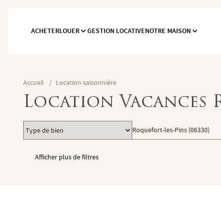
ACHETER
LOUER
GESTION LOCATIVE
NOTRE MAISON
Accueil
/
Location saisonnière
Location Vacances R
Type
Localisation
Roquefort-les-Pins (06330)
de
bien
Afficher plus de filtres
Garages / Parking
Ascenseur
Accès PMR
Piscine