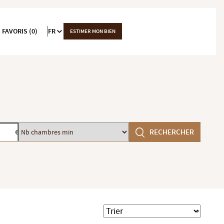
 FAVORIS (0)
FR
ESTIMER MON BIEN
Nb
RECHERCHER
€
chambres
min
Trier