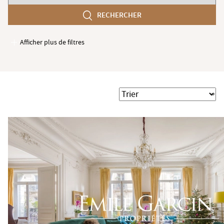
chambres
RECHERCHER
min
Afficher plus de filtres
Garages / Parking
Ascenseur
Accès PMR
Trier
Piscine
Terrasse
Jardin