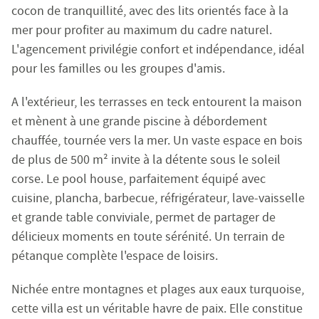
cocon de tranquillité, avec des lits orientés face à la
Siret : 483 630 372 00033 - Code APE : 6831Z
mer pour profiter au maximum du cadre naturel.
Numéro individuel d'assujettissement à la TVA : FR 48 
L'agencement privilégie confort et indépendance, idéal
Réglementation :
pour les familles ou les groupes d'amis.
Loi n° 70-9 du 2 janvier 1970 – Décret n° 2005-1315 du 2
A l'extérieur, les terrasses en teck entourent la maison
SARL EMILE GARCIN PROVENCE, titulaire de la carte prof
et mènent à une grande piscine à débordement
Adhérent au Syndicat National des Professionnels Immobi
chauffée, tournée vers la mer. Un vaste espace en bois
Garantie financière auprès de Q.B.E Europe SA/NV - Tour
de plus de 500 m² invite à la détente sous le soleil
Honoraires de négociation : 6 % TTC (5 % + TVA 20 %) du
corse. Le pool house, parfaitement équipé avec
cuisine, plancha, barbecue, réfrigérateur, lave-vaisselle
MEDIMM
Le médiateur compétent en cas de litige est :
et grande table conviviale, permet de partager de
https://recevabilite-mediations.medimmoconso.fr
- Sit
délicieux moments en toute sérénité. Un terrain de
pétanque complète l'espace de loisirs.
Aix-en-Provence - Haute-Provence
Nichée entre montagnes et plages aux eaux turquoise,
1 rue du 4 septembre - 13100 Aix-en-Provence
cette villa est un véritable havre de paix. Elle constitue