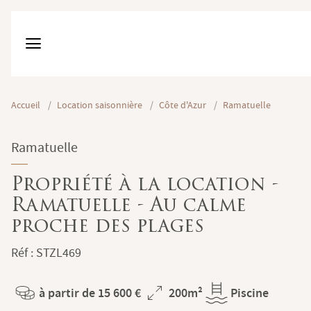
Accueil
/
Location saisonnière
/
Côte d'Azur
/
Ramatuelle
Ramatuelle
Propriété à la location -
Ramatuelle - Au calme
proche des plages
Réf : STZL469
à partir de 15 600 €
200m²
Piscine
Prix
Superficie