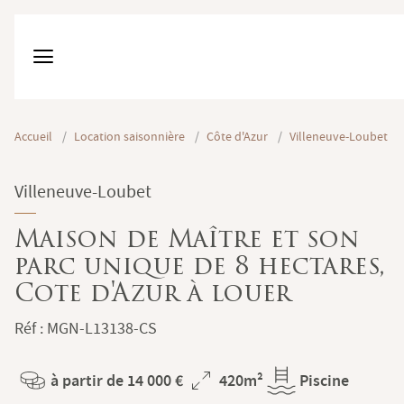
Accueil
/
Location saisonnière
/
Côte d'Azur
/
Villeneuve-Loubet
Villeneuve-Loubet
Maison de Maître et son
parc unique de 8 hectares,
Cote d'Azur à louer
Réf : MGN-L13138-CS
à partir de 14 000 €
420m²
Piscine
Prix
Superficie