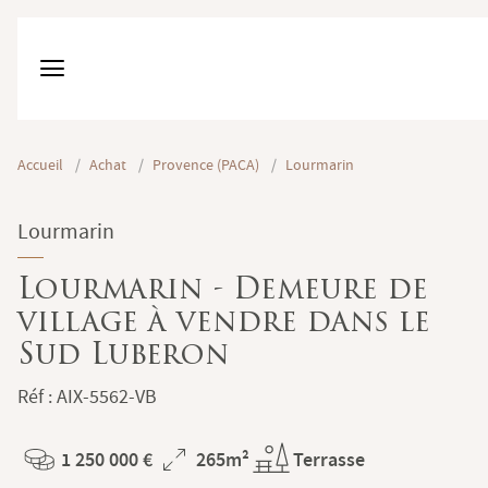
Accueil
/
Achat
/
Provence (PACA)
/
Lourmarin
Lourmarin
Lourmarin - Demeure de
village à vendre dans le
Sud Luberon
Réf : AIX-5562-VB
1 250 000 €
265m²
Terrasse
Prix
Superficie