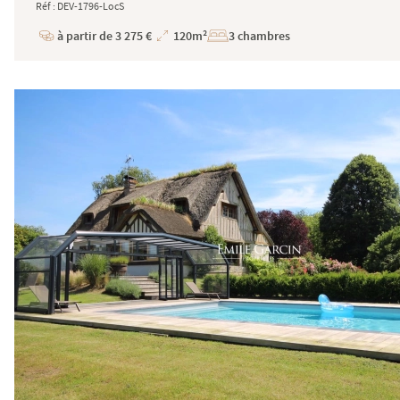
Réf : DEV-1796-LocS
à partir de 3 275 €
120m²
3 chambres
Prix
Superficie
Saint-Tropez - Grimaud - Sainte-Maxime - Côte Varois
2 Traverse des Hautes Lices - 83990 Saint-Tropez
Tel : +33 (0)4 94 54 78 20 -
saint-tropez@emilegarcin.c
Succursale de
: SARL EMILE GARCIN PROVENCE - 8 Bouleva
Société à responsabilité limitée au capital de 3 000 €
RCS Tarascon : 483 630 372
Siret : 483 630 372 00033 - Code APE : 6831Z
Numéro individuel d'assujettissement à la TVA : FR 48 
Réglementation :
Loi n° 70-9 du 2 janvier 1970 – Décret n° 2005-1315 du 2
SARL EMILE GARCIN PROVENCE, titulaire de la carte prof
Adhérent au Syndicat National des Professionnels Immobi