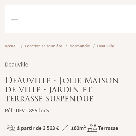
Accueil
/
Location saisonnière
/
Normandie
/
Deauville
Deauville
Deauville - Jolie Maison
de ville - jardin et
terrasse suspendue
Réf : DEV-1855-locS
à partir de 3 563 €
160m²
Terrasse
Prix
Superficie