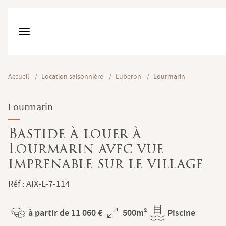
Accueil
/
Location saisonnière
/
Luberon
/
Lourmarin
Lourmarin
Bastide à louer à
Lourmarin avec vue
imprenable sur le village
Réf : AIX-L-7-114
à partir de 11 060 €
500m²
Piscine
Prix
Superficie